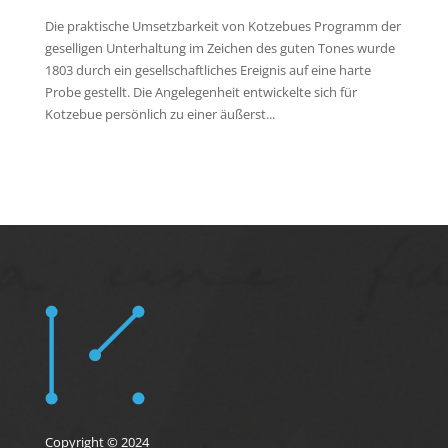
Die praktische Umsetzbarkeit von Kotzebues Programm der
geselligen Unterhaltung im Zeichen des guten Tones wurde
1803 durch ein gesellschaftliches Ereignis auf eine harte
Probe gestellt. Die Angelegenheit entwickelte sich für
Kotzebue persönlich zu einer äußerst...
Copyright © 2024