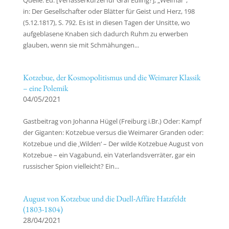
Quelle: Ed. [Verfasserkürzel für Graf Edling?], „Weimar“,
in: Der Gesellschafter oder Blätter für Geist und Herz, 198
(5.12.1817), S. 792. Es ist in diesen Tagen der Unsitte, wo
aufgeblasene Knaben sich dadurch Ruhm zu erwerben
glauben, wenn sie mit Schmähungen...
Kotzebue, der Kosmopolitismus und die Weimarer Klassik
– eine Polemik
04/05/2021
Gastbeitrag von Johanna Hügel (Freiburg i.Br.) Oder: Kampf
der Giganten: Kotzebue versus die Weimarer Granden oder:
Kotzebue und die ‚Wilden‘ – Der wilde Kotzebue August von
Kotzebue – ein Vagabund, ein Vaterlandsverräter, gar ein
russischer Spion vielleicht? Ein...
August von Kotzebue und die Duell-Affäre Hatzfeldt
(1803-1804)
28/04/2021