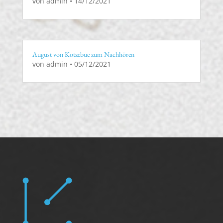
von
admin
•
14/12/2021
August von Kotzebue zum Nachhören
von
admin
•
05/12/2021