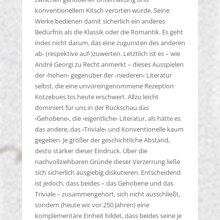
konventionellem Kitsch verorten würde. Seine
Werke bedienen damit sicherlich ein anderes
Bedürfnis als die Klassik oder die Romantik. Es geht
indes nicht darum, das eine zugunsten des anderen
ab- (respektive auf-)zuwerten. Letztlich ist es – wie
André Georgi zu Recht anmerkt – dieses Ausspielen
der ›hohen‹ gegenüber der ›niederen‹ Literatur
selbst, die eine unvoreingenommene Rezeption
Kotzebues bis heute erschwert. Allzu leicht
dominiert für uns in der Rückschau das
›Gehobene‹, die ›eigentliche‹ Literatur, als hätte es
das andere, das ›Triviale‹ und Konventionelle kaum
gegeben. Je größer der geschichtliche Abstand,
desto stärker dieser Eindruck. Über die
nachvollziehbaren Gründe dieser Verzerrung ließe
sich sicherlich ausgiebig diskutieren. Entscheidend
ist jedoch, dass beides – das Gehobene und das
Triviale – zusammengehört, sich nicht ausschließt,
sondern (heute wir vor 250 Jahren) eine
komplementäre Einheit bildet, dass beides seine je