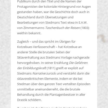
Publikum durch den Titel und die Namen der
Protagonisten der koloniale Hintergrund vor Augen
gestanden haben, war die Geschichte doch auch in
Deutschland durch Übersetzungen und
Bearbeitungen von Stedmans Text etwa in E.A.W.
von Zimmermanns
Taschenbuch der Reisen
(1803)
weithin bekannt.
Zugleich – und das spricht im Übrigen für
Kotzebues Verfasserschaft – hat Kotzebue an
anderer Stelle die brutalen Seiten der
Sklavenhaltung aus Stedmans Vorlage nachgerade
hervorgehoben. In seiner Erzählung
Die Gefahren
der Einbildungskraft
(1811) greift er explizit auf
Stedmans
Narrative
zurück und verstärkt darin die
sklavereikritischen Elemente, indem er die bei
Stedman über den ganzen Text verteilten Episoden
unmittelbar aneinanderreiht, die die brutale
Behandlung durch die Plantagenbesitzer in aller
Drastik schildern.