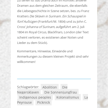
Zu sehen ist das Drama auch im Kontext anderer
Dramen aus dem gleichen Zeitraum, die ebenfalls
die Liebesgeschichte in Szene setzen, bes. zu Franz
Kratters
Die Sklavin in Surinam. Ein Schauspiel in
fünf Aufzügen
(Frankfurt/M. 1804) und zu John C.
Cross’
Johanna of Surinam
, aufgeführt am 2. Juli
1804 im Royal Circus, Blackfriars, London (der Text
scheint verloren, es existieren aber Noten und
Lieder zu dem Stück).
Kommentare, Hinweise, Einwände und
Anmerkungen zu diesem kleinen Projekt sind sehr
willkommen!
Schlagwörter:
Abolition
Die
Negersklaven
Die Sonnenjungfrau
Indigenous peoples
Kolonialismus
La
Peyrouse
Picknick