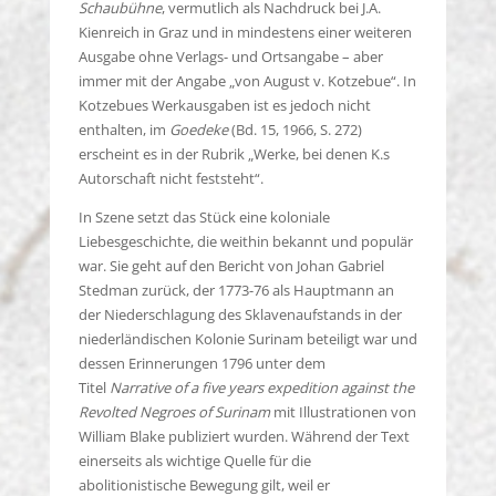
Schaubühne
, vermutlich als Nachdruck bei J.A.
Kienreich in Graz und in mindestens einer weiteren
Ausgabe ohne Verlags- und Ortsangabe – aber
immer mit der Angabe „von August v. Kotzebue“. In
Kotzebues Werkausgaben ist es jedoch nicht
enthalten, im
Goedeke
(Bd. 15, 1966, S. 272)
erscheint es in der Rubrik „Werke, bei denen K.s
Autorschaft nicht feststeht“.
In Szene setzt das Stück eine koloniale
Liebesgeschichte, die weithin bekannt und populär
war. Sie geht auf den Bericht von Johan Gabriel
Stedman zurück, der 1773-76 als Hauptmann an
der Niederschlagung des Sklavenaufstands in der
niederlän­dischen Kolonie Surinam beteiligt war und
dessen Erinnerungen 1796 unter dem
Titel
Narrative of a five years expedition against the
Revolted Negroes of Surinam
mit Illustrationen von
William Blake publiziert wurden. Während der Text
einerseits als wichtige Quelle für die
abolitionistische Bewegung gilt, weil er