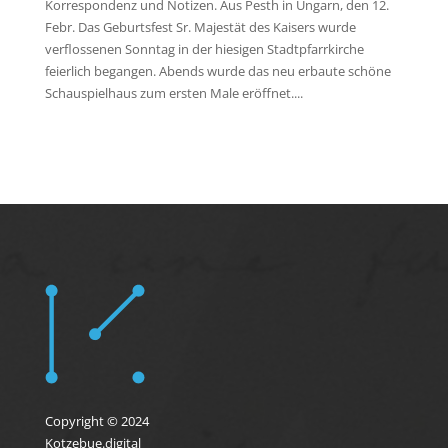
Korrespondenz und Notizen. Aus Pesth in Ungarn, den 12.
Febr. Das Geburtsfest Sr. Majestät des Kaisers wurde
verflossenen Sonntag in der hiesigen Stadtpfarrkirche
feierlich begangen. Abends wurde das neu erbaute schöne
Schauspielhaus zum ersten Male eröffnet....
Copyright © 2024
Kotzebue.digital