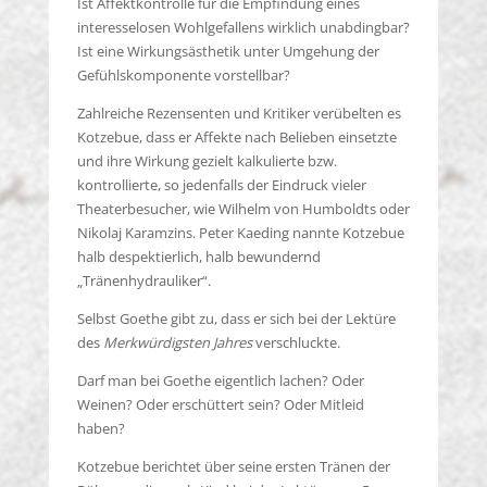
Ist Affektkontrolle für die Empfindung eines
interesselosen Wohlgefallens wirklich unabdingbar?
Ist eine Wirkungsästhetik unter Umgehung der
Gefühlskomponente vorstellbar?
Zahlreiche Rezensenten und Kritiker verübelten es
Kotzebue, dass er Affekte nach Belieben einsetzte
und ihre Wirkung gezielt kalkulierte bzw.
kontrollierte, so jedenfalls der Eindruck vieler
Theaterbesucher, wie Wilhelm von Humboldts oder
Nikolaj Karamzins. Peter Kaeding nannte Kotzebue
halb despektierlich, halb bewundernd
„Tränenhydrauliker“.
Selbst Goethe gibt zu, dass er sich bei der Lektüre
des
Merkwürdigsten Jahres
verschluckte.
Darf man bei Goethe eigentlich lachen? Oder
Weinen? Oder erschüttert sein? Oder Mitleid
haben?
Kotzebue berichtet über seine ersten Tränen der