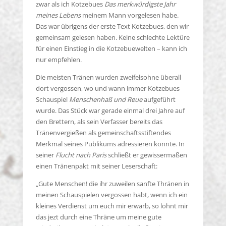
zwar als ich Kotzebues
Das merkwürdigste Jahr
meines Lebens
meinem Mann vorgelesen habe.
Das war übrigens der erste Text Kotzebues, den wir
gemeinsam gelesen haben. Keine schlechte Lektüre
für einen Einstieg in die Kotzebuewelten – kann ich
nur empfehlen.
Die meisten Tränen wurden zweifelsohne überall
dort vergossen, wo und wann immer Kotzebues
Schauspiel
Menschenhaß und Reue
aufgeführt
wurde. Das Stück war gerade einmal drei Jahre auf
den Brettern, als sein Verfasser bereits das
Tränenvergießen als gemeinschaftsstiftendes
Merkmal seines Publikums adressieren konnte. In
seiner
Flucht nach Paris
schließt er gewissermaßen
einen Tränenpakt mit seiner Leserschaft:
„Gute Menschen! die ihr zuweilen sanfte Thränen in
meinen Schauspielen vergossen habt, wenn ich ein
kleines Verdienst um euch mir erwarb, so lohnt mir
das jezt durch eine Thräne um meine gute