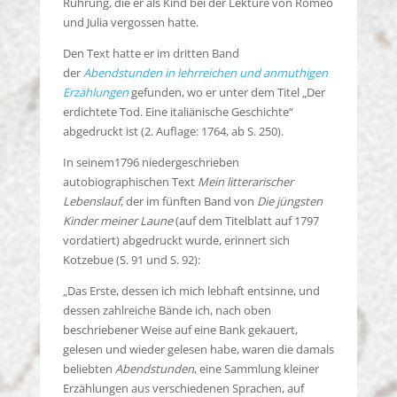
Rührung, die er als Kind bei der Lektüre von Romeo
und Julia vergossen hatte.
Den Text hatte er im dritten Band
der
Abendstunden in lehrreichen und anmuthigen
Erzählungen
gefunden, wo er unter dem Titel „Der
erdichtete Tod. Eine italiänische Geschichte“
abgedruckt ist (2. Auflage: 1764, ab S. 250).
In seinem1796 niedergeschrieben
autobiographischen Text
Mein litterarischer
Lebenslauf
, der im fünften Band von
Die jüngsten
Kinder meiner Laune
(auf dem Titelblatt auf 1797
vordatiert) abgedruckt wurde, erinnert sich
Kotzebue (S. 91 und S. 92):
„Das Erste, dessen ich mich lebhaft entsinne, und
dessen zahlreiche Bände ich, nach oben
beschriebener Weise auf eine Bank gekauert,
gelesen und wieder gelesen habe, waren die damals
beliebten
Abendstunden
, eine Sammlung kleiner
Erzählungen aus verschiedenen Sprachen, auf